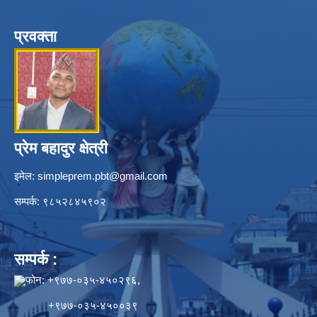
प्रवक्ता
प्रेम बहादुर क्षेत्री
इमेल:
simpleprem.pbt@gmail.com
सम्पर्क: ९८५२८४५९०२
सम्पर्क :
फोन: +९७७-०३५-४५०२९६,
+९७७-०३५-४५००३९