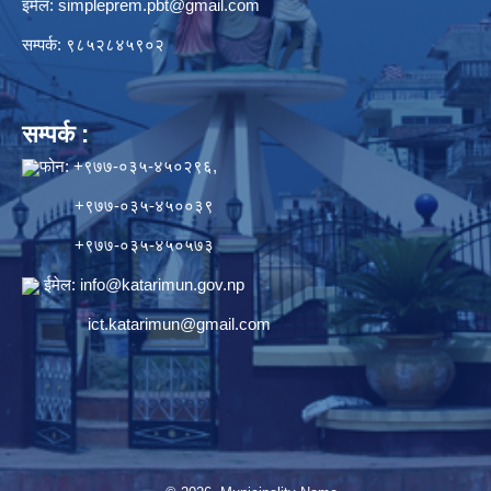
इमेल:
simpleprem.pbt@gmail.com
सम्पर्क: ९८५२८४५९०२
सम्पर्क :
फोन: +९७७-०३५-४५०२९६,
+९७७-०३५-४५००३९
+९७७-०३५-४५०५७३
ईमेल:
info@katarimun.gov.np
ict.katarimun@gmail.com