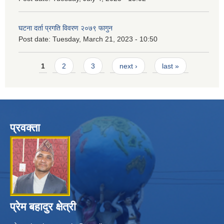
घटना दर्ता प्रगति विवरण २०७९ फागुन
Post date:
Tuesday, March 21, 2023 - 10:50
Pages
1
2
3
next ›
last »
प्रवक्ता
प्रेम बहादुर क्षेत्री