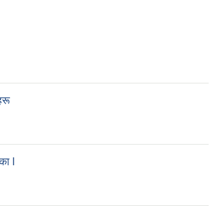
हरू
का l