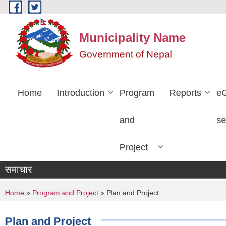
Skip to main content
Municipality Name
Government of Nepal
Home
Introduction
Program
Reports
e
and
se
Project
समाचार
You are here
Home
»
Program and Project
» Plan and Project
Plan and Project