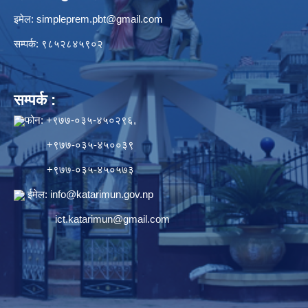
इमेल:
simpleprem.pbt@gmail.com
सम्पर्क: ९८५२८४५९०२
सम्पर्क :
फोन: +९७७-०३५-४५०२९६,
+९७७-०३५-४५००३९
+९७७-०३५-४५०५७३
ईमेल:
info@katarimun.gov.np
ict.katarimun@gmail.com