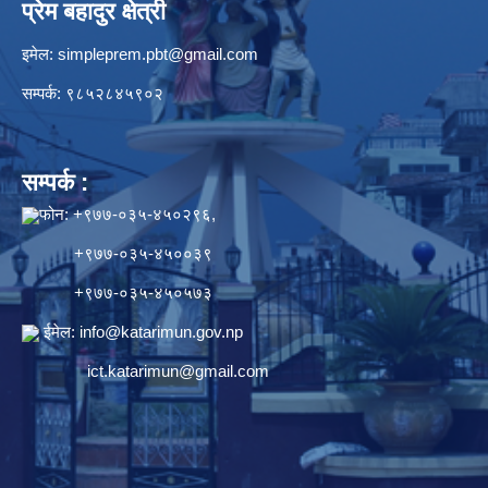
प्रेम बहादुर क्षेत्री
इमेल:
simpleprem.pbt@gmail.com
सम्पर्क: ९८५२८४५९०२
सम्पर्क :
फोन: +९७७-०३५-४५०२९६,
+९७७-०३५-४५००३९
+९७७-०३५-४५०५७३
ईमेल:
info@katarimun.gov.np
ict.katarimun@gmail.com