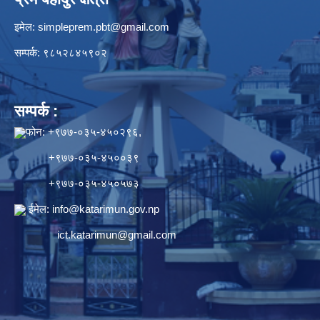
इमेल:
simpleprem.pbt@gmail.com
सम्पर्क: ९८५२८४५९०२
सम्पर्क :
फोन: +९७७-०३५-४५०२९६,
+९७७-०३५-४५००३९
+९७७-०३५-४५०५७३
ईमेल:
info@katarimun.gov.np
ict.katarimun@gmail.com