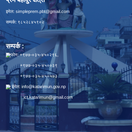
इमेल:
simpleprem.pbt@gmail.com
सम्पर्क: ९८५२८४५९०२
सम्पर्क :
फोन: +९७७-०३५-४५०२९६,
+९७७-०३५-४५००३९
+९७७-०३५-४५०५७३
ईमेल:
info@katarimun.gov.np
ict.katarimun@gmail.com