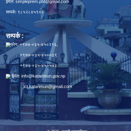
इमेल:
simpleprem.pbt@gmail.com
सम्पर्क: ९८५२८४५९०२
सम्पर्क :
फोन: +९७७-०३५-४५०२९६,
+९७७-०३५-४५००३९
+९७७-०३५-४५०५७३
ईमेल:
info@katarimun.gov.np
ict.katarimun@gmail.com