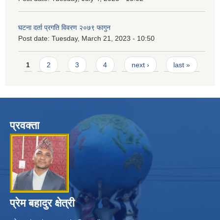
घटना दर्ता प्रगति विवरण २०७९ फागुन
Post date:
Tuesday, March 21, 2023 - 10:50
Pages
1
2
3
4
next ›
last »
प्रवक्ता
प्रेम बहादुर क्षेत्री