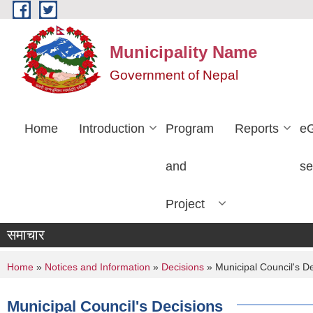
Skip to main content
Municipality Name
Government of Nepal
Home
Introduction
Program
Reports
e
and
se
Project
समाचार
You are here
Home
»
Notices and Information
»
Decisions
» Municipal Council's D
Municipal Council's Decisions