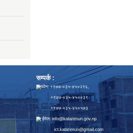
सम्पर्क :
फोन: +९७७-०३५-४५०२९६,
+९७७-०३५-४५००३९
+९७७-०३५-४५०५७३
ईमेल:
info@katarimun.gov.np
ict.katarimun@gmail.com